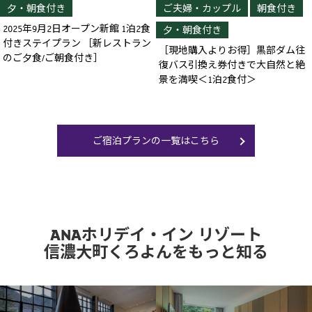
夕・朝食付き
ご夫婦・カップル
朝食付き
2025年9月2日オープン新館 1泊2食
夕・朝食付き
付きステイプラン ［新レストラン
［現地購入よりお得］黒部ダム往
のご夕食/ご朝食付き］
復バス引換え券付きで大自然と絶
景を満喫＜1泊2食付＞
ご宿泊プランの一覧はこちら
ANAホリデイ・イン リゾート
信濃大町くろよんをもっと知る