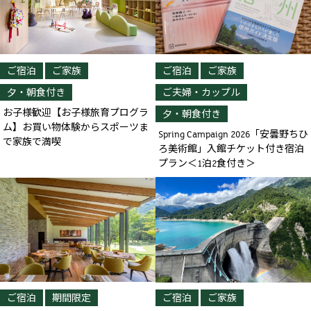
ご宿泊
ご家族
ご宿泊
ご家族
夕・朝食付き
ご夫婦・カップル
お子様歓迎【お子様旅育プログラ
夕・朝食付き
ム】お買い物体験からスポーツま
Spring Campaign 2026「安曇野ちひ
で家族で満喫
ろ美術館」入館チケット付き宿泊
プラン＜1泊2食付き＞
ご宿泊
期間限定
ご宿泊
ご家族