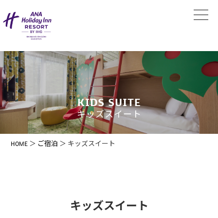
コ
ン
テ
ン
ツ
KIDS SUITE
に
キッズスイート
ス
キ
ッ
HOME
＞
ご宿泊
＞ キッズスイート
プ
キッズスイート