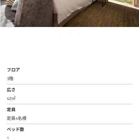
フロア
3階
広さ
42㎡
定員
定員4名様
ベッド数
1