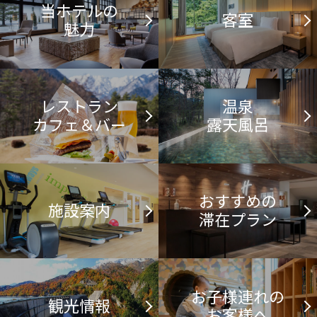
当ホテルの
客室
魅力
レストラン
温泉
カフェ＆バー
露天風呂
おすすめの
施設案内
滞在プラン
お子様連れの
観光情報
お客様へ