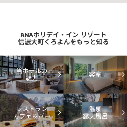
ANAホリデイ・イン リゾート
信濃大町くろよんをもっと知る
当ホテルの
客室
魅力
レストラン
温泉
カフェ＆バー
露天風呂