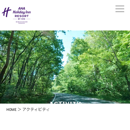
コ
ン
テ
ン
ツ
に
ス
キ
ッ
プ
ACTIVITY
HOME
＞ アクティビティ
アクティビティ